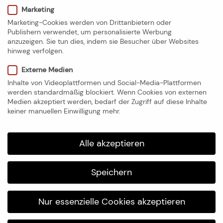
Hergang umfassend aufzuklären und schnell zu
Marketing
bearbeiten.
Marketing-Cookies werden von Drittanbietern oder
Publishern verwendet, um personalisierte Werbung
anzuzeigen. Sie tun dies, indem sie Besucher über Websites
hinweg verfolgen.
Kontakt und Telefon
Externe Medien
Von Montag bis Samstag 8-18 Uhr:
Inhalte von Videoplattformen und Social-Media-Plattformen
werden standardmäßig blockiert. Wenn Cookies von externen
+49 030 22 00 88 00
Medien akzeptiert werden, bedarf der Zugriff auf diese Inhalte
keiner manuellen Einwilligung mehr.
Außerhalb unserer Öffnungszeiten im Notfall:
0800 666 000 7
Alle akzeptieren
Bei Fragen rund um die Schadenbearbeitung:
Allround Schadenmanagement
Speichern
Ullsteinstr. 53-55 / 12109 Berlin
schaden@allround.de
Nur essenzielle Cookies akzeptieren