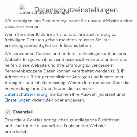
Datenschutzeinstellungen
ZURÜCK
Wir benötigen Ihre Zustimmung, bevor Sie unsere Website weiter
besuchen können.
Wenn Sie unter 16 Jahre alt sind und Ihre Zustimmung zu
freiwilligen Diensten geben möchten, müssen Sie Ihre
Was tun bei einem
Erziehungsberechtigten um Erlaubnis bitten.
Wir verwenden Cookies und andere Technologien auf unserer
Unfall /
Website. Einige von ihnen sind essenziell, während andere uns
helfen, diese Website und Ihre Erfahrung zu verbessern.
Personenbezogene Daten können verarbeitet werden (z. B. IP-
Schadensfall?
Adressen), z. B. für personalisierte Anzeigen und Inhalte oder
Anzeigen- und Inhaltsmessung.
Weitere Informationen über die
Verwendung Ihrer Daten finden Sie in unserer
Sollten Sie mit unserem Mietfahrzeug einen Schaden
Datenschutzerklärung
.
Sie können Ihre Auswahl jederzeit unter
oder Unfall erlitten haben, müssen Sie diesen der
Einstellungen
widerrufen oder anpassen.
Datenschutzeinstellungen
ALLROUND Autovermietung GmbH melden. Dies ist
Essenziell
wichtig, um Ansprüche bei der Versicherung/Mieter/
Essenzielle Cookies ermöglichen grundlegende Funktionen
und sind für die einwandfreie Funktion der Website
Unfallgegner belegen zu können. Das nachfolgende
erforderlich.
Schadens- / Unfallberichtsformular dient dazu, den